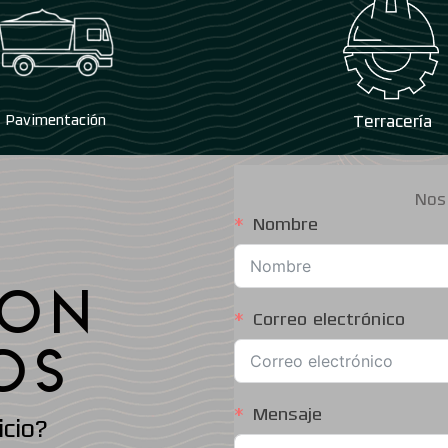
Pavimentación
Terracería
Nos
Nombre
CON
Correo electrónico
OS
Mensaje
icio?