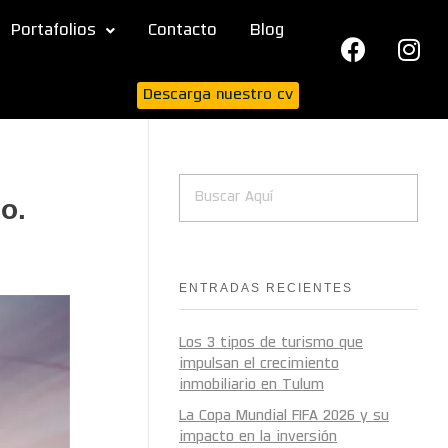
Portafolios
Contacto
Blog
Descarga nuestro cv
o.
ENTRADAS RECIENTES
Los 3 tipos de turismo que
impulsan el crecimiento
inmobiliario en Tulum
La Copa Mundial FIFA 2026 y su
impacto en la inversión