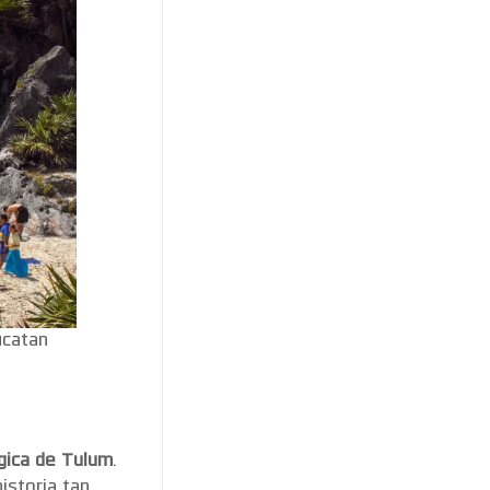
ucatan
gica de Tulum
.
istoria tan