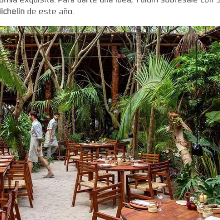
omía exquisita. Para darte una idea, Tulum sobresale con 
ichelin
de este año.