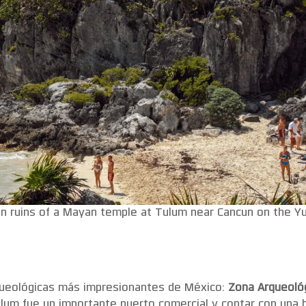
an ruins of a Mayan temple at Tulum near Cancun on the Y
queológicas más impresionantes de México:
Zona Arqueoló
Tulum fue un importante puerto comercial y contar con una h