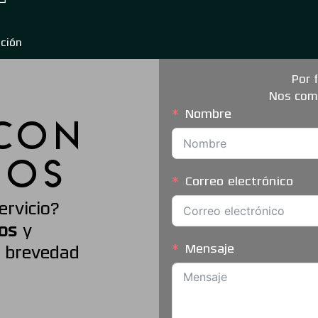
ción
Por 
Nos comu
Nombre
 CON
ROS
Correo electrónico
ervicio?
os
y
Mensaje
 brevedad